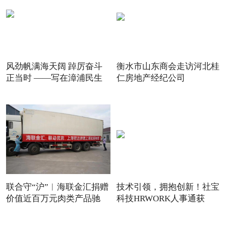
风劲帆满海天阔 踔厉奋斗
衡水市山东商会走访河北桂
正当时 ——写在漳浦民生
仁房地产经纪公司
联合守“沪”︱海联金汇捐赠
技术引领，拥抱创新！社宝
价值近百万元肉类产品驰
科技HRWORK人事通获
得“20