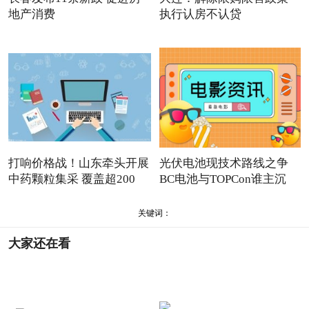
地产消费
执行认房不认贷
打响价格战！山东牵头开展
光伏电池现技术路线之争
中药颗粒集采 覆盖超200
BC电池与TOPCon谁主沉
浮？
关键词：
大家还在看