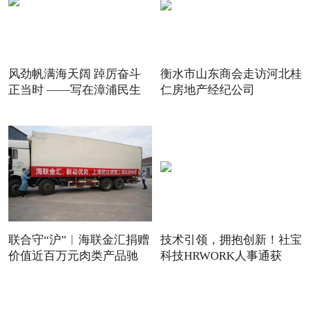
风劲帆满海天阔 踔厉奋斗
衡水市山东商会走访河北桂
正当时 ——写在漳浦民生
仁房地产经纪公司
联合守“沪”︱海联金汇捐赠
技术引领，拥抱创新！社宝
价值近百万元肉类产品驰
科技HRWORK人事通获
得“20