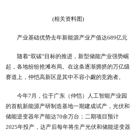
(相关资料图)
产业基础优势去年新能源产业产值达689亿元
随着“双碳”目标的推进，新型储能产业强势崛
起，各地纷纷抢滩布局。在这条逐渐拥挤的万亿级
赛道上，仲恺高新区是其中不容小觑的竞跑者。
今年7月，位于广东（仲恺）人工智能产业园
的首航新能源产研制造基地一期建成试产，光伏和
储能逆变器年产能达70余万台；二期项目预计
2025年投产，达产后每年将生产光伏和储能逆变器