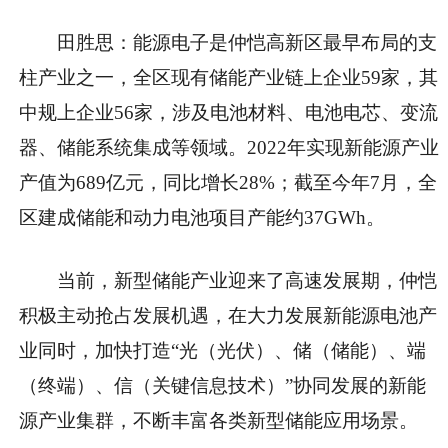
田胜思：能源电子是仲恺高新区最早布局的支
柱产业之一，全区现有储能产业链上企业59家，其
中规上企业56家，涉及电池材料、电池电芯、变流
器、储能系统集成等领域。2022年实现新能源产业
产值为689亿元，同比增长28%；截至今年7月，全
区建成储能和动力电池项目产能约37GWh。
当前，新型储能产业迎来了高速发展期，仲恺
积极主动抢占发展机遇，在大力发展新能源电池产
业同时，加快打造“光（光伏）、储（储能）、端
（终端）、信（关键信息技术）”协同发展的新能
源产业集群，不断丰富各类新型储能应用场景。