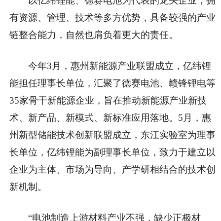
以亿纬锂能、德赛电池为代表的龙头企业，拥
有资源、管理、技术等多方优势，具备较强的产业
链整合能力，自然也肩负着更大的责任。
今年3月，惠州新能源产业联盟成立，亿纬锂
能担任理事长单位，汇聚了德赛电池、赣锋锂电等
35家骨干新能源企业，旨在推动新能源产业新技
术、新产品、新模式、新标准应用落地。5月，惠
州新型储能技术创新联盟成立，东江实验室为理事
长单位，亿纬锂能为副理事长单位，致力于建立以
企业为主体、市场为导向、产学研相结合的技术创
新机制。
“电池制造上游材料产业不强，缺少正极材