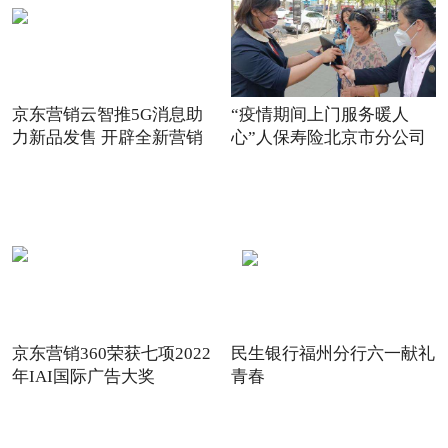
京东营销云智推5G消息助
“疫情期间上门服务暖人
力新品发售 开辟全新营销
心”人保寿险北京市分公司
场景
践
京东营销360荣获七项2022
民生银行福州分行六一献礼
年IAI国际广告大奖
青春