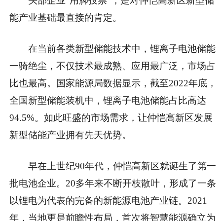
头部企业“用脚投票”，是对仲恺高新区新型储
能产业基础最直接的肯定。
在当前各类新型储能技术中，锂离子电池储能
一骑绝尘，不仅技术最成熟、应用最广泛，市场占
比也最高。国家能源局数据显示，截至2022年底，
全国新型储能装机中，锂离子电池储能占比高达
94.5%。如此旺盛的市场需求，让仲恺高新区发展
新型储能产业拥有先天优势。
早在上世纪90年代，仲恺高新区就诞生了第一
批电池企业。20多年来不断开枝散叶，形成了一条
以锂电为代表的完备的新能源电池产业链。2021
年，当地更是前瞻性布局，首次将智慧能源确立为