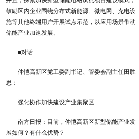
并且，探索加快新型储能电站试点项目建设模式，
鼓励区内企业围绕分布式新能源、微电网、充电设
施等其他终端用户开展试点示范，以应用场景带动
储能产业加速发展。
■对话
仲恺高新区党工委副书记、管委会副主任田胜
思：
强化协作加快建设产业集聚区
南方日报：目前，仲恺高新区新型储能产业发
展如何？有什么优势？