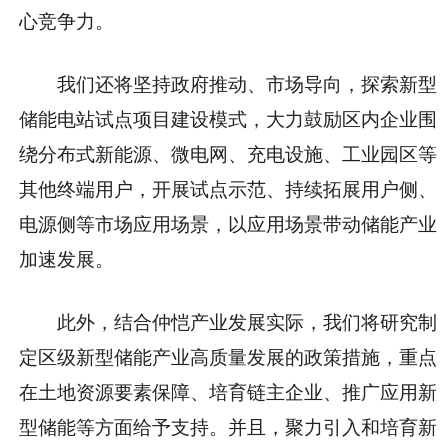
心竞争力。
我们还将坚持政府推动、市场导向，探索新型
储能电站试点项目建设模式，大力鼓励区内企业围
绕分布式新能源、微电网、充电设施、工业园区等
其他终端用户，开展试点示范、持续拓展用户侧、
电源侧等市场应用场景，以应用场景带动储能产业
加速发展。
此外，结合仲恺产业发展实际，我们将研究制
定区级新型储能产业高质量发展的政策措施，重点
在土地资源要素保障、培育链主企业、推广应用新
型储能等方面给予支持。并且，聚力引入和培育新