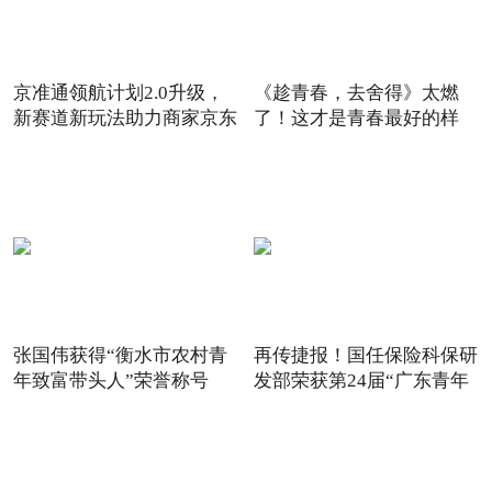
京准通领航计划2.0升级，
《趁青春，去舍得》太燃
新赛道新玩法助力商家京东
了！这才是青春最好的样
6
子！
张国伟获得“衡水市农村青
再传捷报！国任保险科保研
年致富带头人”荣誉称号
发部荣获第24届“广东青年