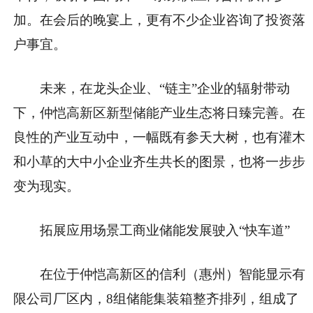
加。在会后的晚宴上，更有不少企业咨询了投资落
户事宜。
未来，在龙头企业、“链主”企业的辐射带动
下，仲恺高新区新型储能产业生态将日臻完善。在
良性的产业互动中，一幅既有参天大树，也有灌木
和小草的大中小企业齐生共长的图景，也将一步步
变为现实。
拓展应用场景工商业储能发展驶入“快车道”
在位于仲恺高新区的信利（惠州）智能显示有
限公司厂区内，8组储能集装箱整齐排列，组成了