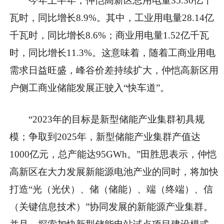
今年上半年，仲恺高新区总用电量35.30亿千
瓦时，同比增长8.9%。其中，工业用电量28.14亿
千瓦时，同比增长8.6%；商业用电量1.52亿千瓦
时，同比增长11.3%。这意味着，随着工商业用电
需求日益旺盛，峰谷价差持续扩大，仲恺高新区用
户侧工商业储能发展正驶入“快车道”。
“2023年的目标是新型储能产业集群初具规
模；争取到2025年，新型储能产业集群产值达
1000亿元，总产能达95GWh。”田胜思表示，仲恺
高新区在大力发展新能源电池产业的同时，将加快
打造“光（光伏）、储（储能）、端（终端）、信
（关键信息技术）”协同发展的新能源产业集群。