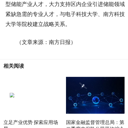
型储能产业人才，大力支持区内企业引进储能领域
紧缺急需的专业人才，与电子科技大学、南方科技
大学等院校建立战略关系。
（文章来源：南方日报）
相关阅读
立足产业优势 探索应用场
国家金融监督管理总局：第