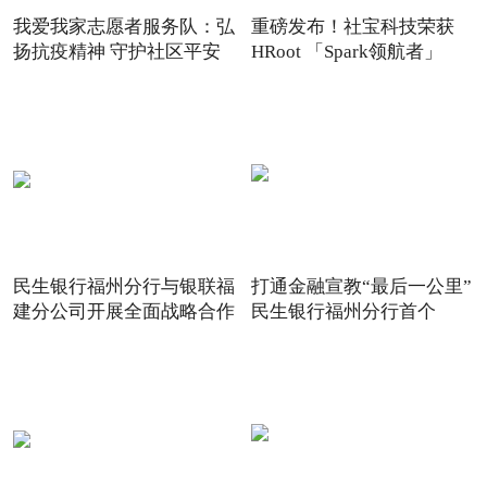
我爱我家志愿者服务队：弘
重磅发布！社宝科技荣获
扬抗疫精神 守护社区平安
HRoot 「Spark领航者」
2021
民生银行福州分行与银联福
打通金融宣教“最后一公里”
建分公司开展全面战略合作
民生银行福州分行首个