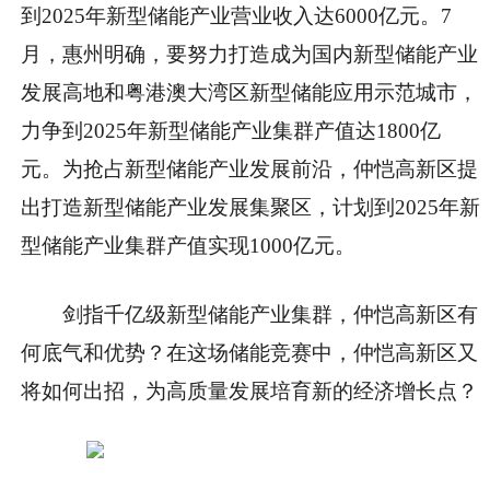
到2025年新型储能产业营业收入达6000亿元。7
月，惠州明确，要努力打造成为国内新型储能产业
发展高地和粤港澳大湾区新型储能应用示范城市，
力争到2025年新型储能产业集群产值达1800亿
元。为抢占新型储能产业发展前沿，仲恺高新区提
出打造新型储能产业发展集聚区，计划到2025年新
型储能产业集群产值实现1000亿元。
剑指千亿级新型储能产业集群，仲恺高新区有
何底气和优势？在这场储能竞赛中，仲恺高新区又
将如何出招，为高质量发展培育新的经济增长点？