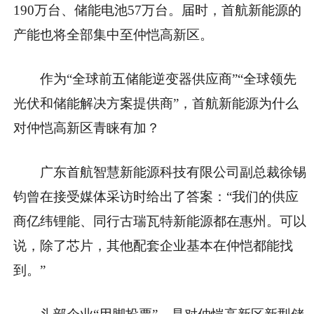
190万台、储能电池57万台。届时，首航新能源的
产能也将全部集中至仲恺高新区。
作为“全球前五储能逆变器供应商”“全球领先
光伏和储能解决方案提供商”，首航新能源为什么
对仲恺高新区青睐有加？
广东首航智慧新能源科技有限公司副总裁徐锡
钧曾在接受媒体采访时给出了答案：“我们的供应
商亿纬锂能、同行古瑞瓦特新能源都在惠州。可以
说，除了芯片，其他配套企业基本在仲恺都能找
到。”