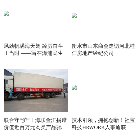
风劲帆满海天阔 踔厉奋斗
衡水市山东商会走访河北桂
正当时 ——写在漳浦民生
仁房地产经纪公司
联合守“沪”︱海联金汇捐赠
技术引领，拥抱创新！社宝
价值近百万元肉类产品驰
科技HRWORK人事通获
得“20