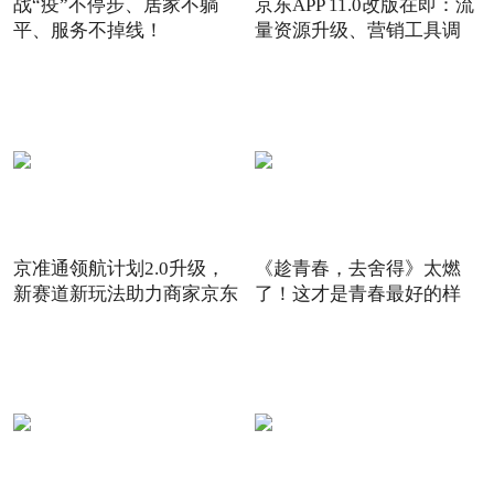
战“疫”不停步、居家不躺
京东APP 11.0改版在即：流
平、服务不掉线！
量资源升级、营销工具调
京准通领航计划2.0升级，
《趁青春，去舍得》太燃
新赛道新玩法助力商家京东
了！这才是青春最好的样
6
子！