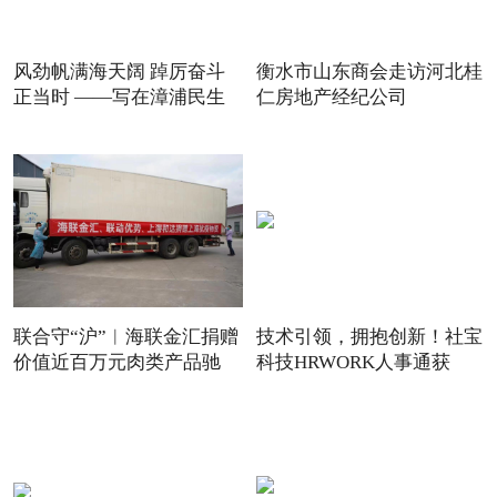
风劲帆满海天阔 踔厉奋斗
衡水市山东商会走访河北桂
正当时 ——写在漳浦民生
仁房地产经纪公司
联合守“沪”︱海联金汇捐赠
技术引领，拥抱创新！社宝
价值近百万元肉类产品驰
科技HRWORK人事通获
得“20