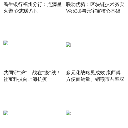
民生银行福州分行：点滴星
联动优势：区块链技术夯实
火聚 众志暖八闽
Web3.0与元宇宙核心基础
共同守“沪”，战在“疫”线！
多元化战略见成效 康师傅
社宝科技向上海抗疫一
方便面销量、销额市占率双