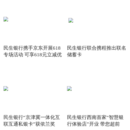
民生银行携手京东开展618
民生银行联合携程推出联名
专场活动 可享618元立减优
储蓄卡
惠
民生银行“京津冀一体化互
民生银行西南首家“智慧银
联互通私银卡”获依兰奖
行体验店”开业 带您超前