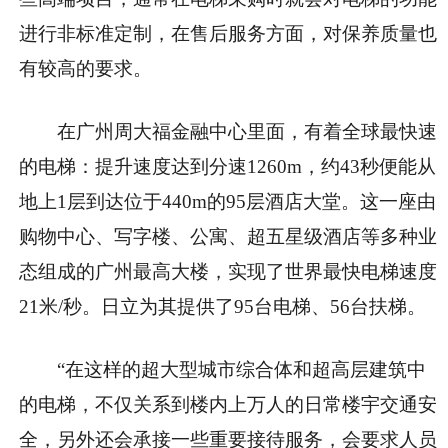
进行非标准定制，在售后服务方面，对保养质量也
有较高的要求。
在广州周大福金融中心里面，有着全球最快速
的电梯：提升速度达到分速1260m，约43秒便能从
地上1层到达位于440m的95层酒店大堂。这一座由
购物中心、写字楼、公寓、超五星级酒店等多种业
态组成的广州最高大楼，实现了世界最快电梯速度
21米/秒。日立为其提供了95台电梯、56台扶梯。
“在这样的超大型城市综合体和超高层建筑中
的电梯，不仅关系到楼内上万人的日常楼宇交通安
全，另外还会承接一些重要接待服务，会要求人员