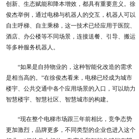
创新、生态赋能和降本增效，都具有重要意义。徐
俊杰举例，通过电梯与机器人的交互，机器人可以
自主呼梯、自主乘梯，这一技术已经应用于医院、
酒店、办公楼等不同场景，连接送餐、引导、搬运
等多种服务机器人。
“如果是自持物业的，这种智能化改造的需求
是相当高的。”在徐俊杰看来，电梯已经成为城市
楼宇、公共交通中各个应用场景的入口，可以助力
智慧楼宇、智慧社区、智慧城市的构建。
“现在整个电梯市场跟三年前相比，竞争态势
更加激烈，品牌更多，不同类型的企业也进入这个