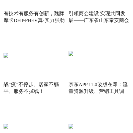
有技术有服务有创新，魏牌
引领商会建设 实现共同发
摩卡DHT-PHEV真·实力强劲
展——广东省山东泰安商会
战“疫”不停步、居家不躺
京东APP 11.0改版在即：流
平、服务不掉线！
量资源升级、营销工具调