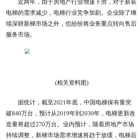
近两年，由于房地产行业增速下滑，对于新装
电梯的需求减少，电梯行业竞争加剧。企业除了继
续深耕新梯市场之外，也纷纷将业务重点转向售后
服务市场。
(相关资料图)
据统计，截至2021年底，中国电梯保有量突
破840万台，预计从2019年到2030年，电梯更新改
造量将超过270万台。业内预计，随着房地产市场
持续调整，新梯市场需求增速将趋于放缓，电梯后