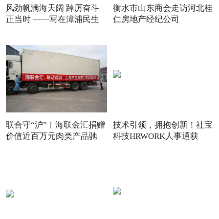
风劲帆满海天阔 踔厉奋斗
衡水市山东商会走访河北桂
正当时 ——写在漳浦民生
仁房地产经纪公司
联合守“沪”︱海联金汇捐赠
技术引领，拥抱创新！社宝
价值近百万元肉类产品驰
科技HRWORK人事通获
得“20