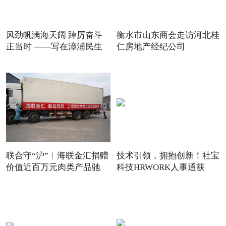
风劲帆满海天阔 踔厉奋斗
衡水市山东商会走访河北桂
正当时 ——写在漳浦民生
仁房地产经纪公司
联合守“沪”︱海联金汇捐赠
技术引领，拥抱创新！社宝
价值近百万元肉类产品驰
科技HRWORK人事通获
得“20