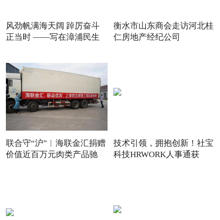
风劲帆满海天阔 踔厉奋斗
衡水市山东商会走访河北桂
正当时 ——写在漳浦民生
仁房地产经纪公司
联合守“沪”︱海联金汇捐赠
技术引领，拥抱创新！社宝
价值近百万元肉类产品驰
科技HRWORK人事通获
得“20