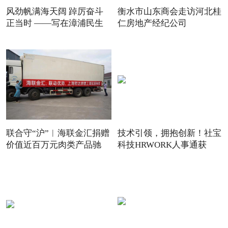
风劲帆满海天阔 踔厉奋斗
衡水市山东商会走访河北桂
正当时 ——写在漳浦民生
仁房地产经纪公司
联合守“沪”︱海联金汇捐赠
技术引领，拥抱创新！社宝
价值近百万元肉类产品驰
科技HRWORK人事通获
得“20