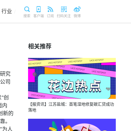
行业
/
搜索
客户端
订阅
扫码关注
微博
相关推荐
研究
公司
“创
【报资讯】江苏盐城：首笔湿地修复碳汇贷成功
面内
落地
创新的
靠。
“为人