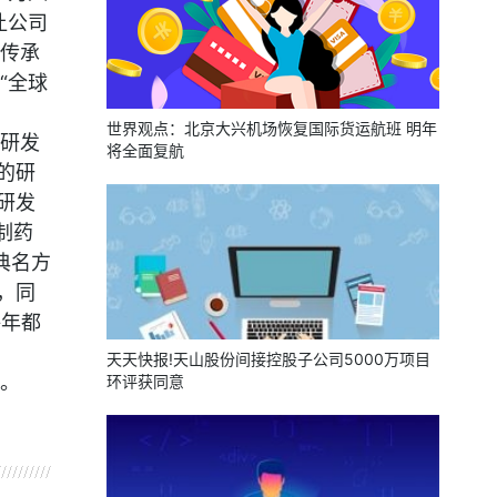
让公司
传承
“全球
世界观点：北京大兴机场恢复国际货运航班 明年
研发
将全面复航
的研
研发
制药
典名方
，同
每年都
天天快报!天山股份间接控股子公司5000万项目
。
环评获同意