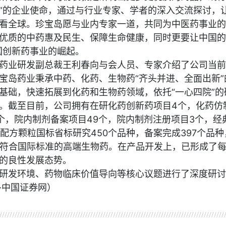
”的企业使命，通过与行业专家、学者的深入交流探讨，
看全球。珍宝岛愿与业内专家一道，共同为中医药事业的
优质的中药惠及民生、保障生命健康，同时更要让中国的
国创新药事业的崛起。
药业研发副总裁王利春向与会人员、专家介绍了公司当前
宝岛药业秉承中药、化药、生物药“齐头并进、全面出新”
基础，快速拓展到化药和生物药领域，依托“一心四院”的
。截至目前，公司拥有在研化药创新药项目4个，化药仿
3个，院内制剂备案项目49个，院内制剂注册项目3个，经
配方颗粒国标省标研究450个品种，备案完成397个品种
和符合国际标准的高端生物药。在产品开发上，已形成了
的良性发展态势。
研发环境、药物临床价值导向等核心议题进行了深度研讨
·中国证券网）