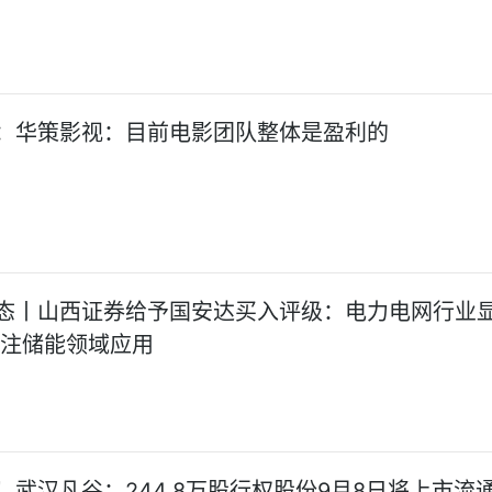
：华策影视：目前电影团队整体是盈利的
态丨山西证券给予国安达买入评级：电力电网行业
关注储能领域应用
！武汉凡谷：244.8万股行权股份9月8日将上市流