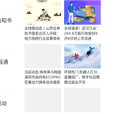
告知书
全球微动态丨山西证券
全球速递！武汉凡谷：
给予国安达买入评级：
244.8万股行权股份9
电力电网行业显著增收
月8日将上市流通
持续关注储能领域应用
段通
当前动态:格林美与韩国
环球热门:机器人打分、
浦项市政府和ECOPRO
直播探厂，数字化招聘
签署动力锂电池关键原
模式层出不穷
料与材料项目推进谅解
备忘录
联动