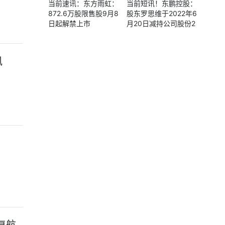
当前速讯：东方雨虹：
当前短讯！东鹏控股：
872.6万股限售股9月8
股东罗思维于2022年6
日起解禁上市
月20日减持公司股份2
50万股 本次减持计划
期限届满
讯